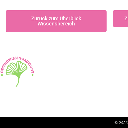
Zurück zum Überblick
Z
Wissensbereich
Insti
Vortr
Semin
Work
Video
Gesundwissen Sauvigny
Produk
Mozartstr. 2
Raumv
89129 Langenau
© 2026