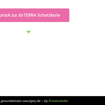
urück zur doTERRA Schatzkiste
tut
Lerninhalte
Mitgliederbere
äge
Nahrungsergänzung
Login
are
Gesundheit
Mitgliedschaft wäh
shops
Ernährung
Wie werde ich Mitgl
s zu Gesundheit
Öle
te und Partner
ermietung
 gesundwissen-sauvigny.de – by
Kreativatelier