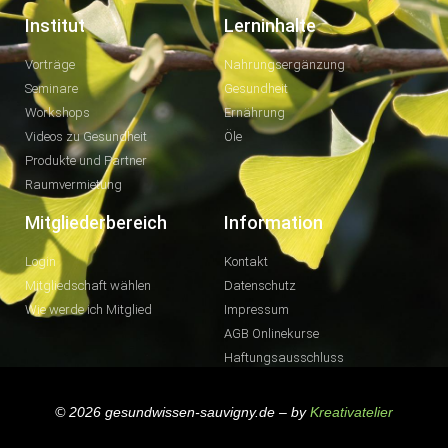
Institut
Lerninhalte
Vorträge
Nahrungsergänzung
Seminare
Gesundheit
Workshops
Ernährung
Videos zu Gesundheit
Öle
Produkte und Partner
Raumvermietung
Mitgliederbereich
Information
Login
Kontakt
Mitgliedschaft wählen
Datenschutz
Wie werde ich Mitglied
Impressum
AGB Onlinekurse
Haftungsausschluss
© 2026 gesundwissen-sauvigny.de – by
Kreativatelier