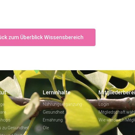
ück zum Überblick Wissensbereich
tut
Lerninhalte
Mitgliederbere
äge
Nahrungsergänzung
Login
are
Gesundheit
Mitgliedschaft wäh
shops
Ernährung
Wie werde ich Mitgl
s zu Gesundheit
Öle