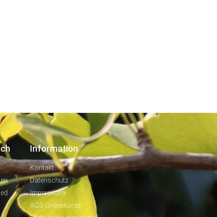
ich
Information
Kontakt
len
Datenschutz
ied
Impressum
AGB Onlinekurse