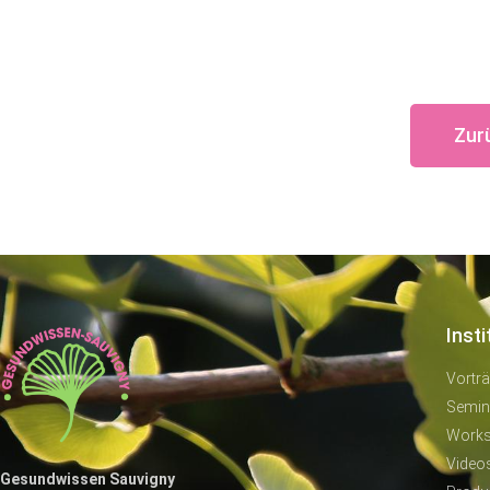
Zur
Insti
Vortr
Semin
Work
Video
Gesundwissen Sauvigny