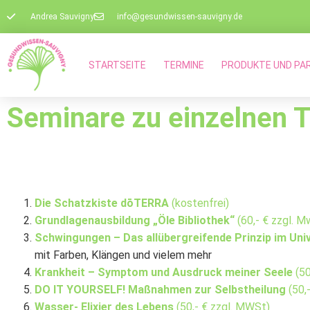
Andrea Sauvigny
info@gesundwissen-sauvigny.de
STARTSEITE
TERMINE
PRODUKTE UND PA
Seminare zu einzelnen
Die Schatzkiste dōTERRA
(kostenfrei)
Grundlagenausbildung „Öle Bibliothek“
(60,- € zzgl. M
Schwingungen – Das allübergreifende Prinzip im Un
mit Farben, Klängen und vielem mehr
Krankheit – Symptom und Ausdruck meiner Seele
(50
DO IT YOURSELF! Maßnahmen zur Selbstheilung
(50,
Wasser- Elixier des Lebens
(50,- € zzgl. MWSt)