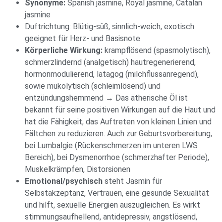
Synonyme:
Spanish jasmine, Royal jasmine, Catalan
jasmine
Duftrichtung: Blütig-süß, sinnlich-weich, exotisch
geeignet für Herz- und Basisnote
Körperliche Wirkung:
krampflösend (spasmolytisch),
schmerzlindernd (analgetisch) hautregenerierend,
hormonmodulierend, latagog (milchflussanregend),
sowie mukolytisch (schleimlösend) und
entzündungshemmend → Das ätherische Öl ist
bekannt für seine positiven Wirkungen auf die Haut und
hat die Fähigkeit, das Auftreten von kleinen Linien und
Fältchen zu reduzieren. Auch zur Geburtsvorbereitung,
bei Lumbalgie (Rückenschmerzen im unteren LWS
Bereich), bei Dysmenorrhoe (schmerzhafter Periode),
Muskelkrämpfen, Distorsionen
Emotional/psychisch
steht Jasmin für
Selbstakzeptanz, Vertrauen, eine gesunde Sexualität
und hilft, sexuelle Energien auszugleichen. Es wirkt
stimmungsaufhellend, antidepressiv, angstlösend,