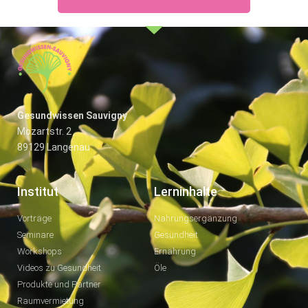
Gesundwissen Sauvigny
Mozartstr. 2
89129 Langenau
Institut
Lerninhalte
Vorträge
Nahrungsergänzung
Seminare
Gesundheit
Workshops
Ernährung
Videos zu Gesundheit
Öle
Produkte und Partner
Raumvermietung